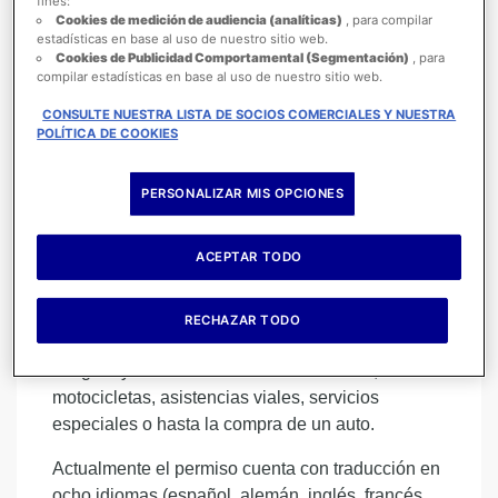
fines:
International Driving Permit, este documento es
Cookies de medición de audiencia (analíticas)
, para compilar
básicamente un certificado emitido por una
estadísticas en base al uso de nuestro sitio web.
Cookies de Publicidad Comportamental (Segmentación)
, para
entidad reconocida de tu país de origen, el cual
compilar estadísticas en base al uso de nuestro sitio web.
certifica la validez de tu permiso de conducir
nacional ante países extranjeros, los cuales estén
CONSULTE NUESTRA LISTA DE SOCIOS COMERCIALES Y NUESTRA
POLÍTICA DE COOKIES
en las convenciones internacionales de tránsito
automotor que establece la ONU.
PERSONALIZAR MIS OPCIONES
El objetivo de este permiso es lograr facilitar la
libre circulación de turistas entre todos los países
ACEPTAR TODO
signatarios de dichas convenciones, si bien, hay
países que entre ellos cuentan con acuerdos
bilaterales que permiten el uso de documentos
RECHAZAR TODO
nacionales, la obtención de este permiso te
asegura y facilita la renta de automóviles,
motocicletas, asistencias viales, servicios
especiales o hasta la compra de un auto.
Actualmente el permiso cuenta con traducción en
ocho idiomas (español, alemán, inglés, francés,