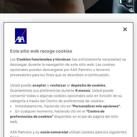
CONSEJOS
Fecha de publicación: 01/12/2020
Este sitio web recoge cookies
Las
Cookies funcionales y técnicas
(las estrictamente necesarias) se
Muchos viajeros normalmente consideramos que
descargan durante la navegación de este sitio web. Las cookies
nuestro permiso nacional de conducir es
opcionales pueden descargarse por AXA Partners o terceros
suficiente si queremos manejar en el extranjero.
proveedores para los fines que se describen a continuación.
Sin embargo, habrá algunos países en los que
Usted puede
aceptar
o
rechazar
el
depósito de cookies
.
las empresas de renta de autos te soliciten más
Guardaremos sus preferencias durante
6 meses
. Usted puede
consentir todas o algunas cookies opcionales solo en función de su
que tu pasaporte y una tarjeta, será necesario un
categoría a través del Centro de preferencias de cookies:
IDP. Es decir, un Permiso Internacional para
Inmediatamente, haciendo clic en
"Personalizar mis opciones"
.
En cualquier momento, haciendo clic en el
"Centro de
Conducir. Pero, ¿qué es este permiso y que
preferencias de cookies"
disponible en el pie de página del sitio
necesitamos para poder tramitarlo?
web.
Denominado “IDP” por las siglas en ingles
AXA Partners y su
socio comercial
utilizan cookies para los siguientes