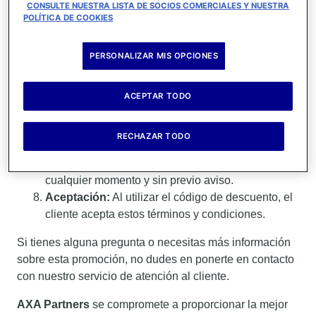
CONSULTE NUESTRA LISTA DE SOCIOS COMERCIALES Y NUESTRA
Limitaciones:
El descuento es aplicable para
POLÍTICA DE COOKIES
todos los productos internacionales disponibles en
la web, exceptuando Travel Lite y Econotrip y no
PERSONALIZAR MIS OPCIONES
es acumulable con otras promociones o
descuentos.
Uso Único:
Cada cliente solo podrá utilizar el
ACEPTAR TODO
código de descuento una vez durante el período
de promoción.
RECHAZAR TODO
Modificaciones:
AXA Partners se reserva el
derecho a modificar o cancelar esta promoción en
cualquier momento y sin previo aviso.
Aceptación:
Al utilizar el código de descuento, el
cliente acepta estos términos y condiciones.
Si tienes alguna pregunta o necesitas más información
sobre esta promoción, no dudes en ponerte en contacto
con nuestro servicio de atención al cliente.
AXA Partners
se compromete a proporcionar la mejor