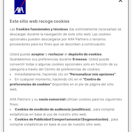
realizadas a través de https://axa-
asistenciaviaje.com.mx/ de AXA Partnes México o
mediante su canal telefónico de ventas (call
Este sitio web recoge cookies
center).
Las
Cookies funcionales y técnicas
(las estrictamente necesarias) se
descargan durante la navegación de este sitio web. Las cookies
Elegibilidad:
Esta promoción es válida
opcionales pueden descargarse por AXA Partners o terceros
únicamente para clientes que hayan contratado un
proveedores para los fines que se describen a continuación.
producto a través del canal SafeTrip y durante el
Usted puede
aceptar
o
rechazar
el
depósito de cookies
.
año 2025.
Guardaremos sus preferencias durante
6 meses
. Usted puede
consentir todas o algunas cookies opcionales solo en función de su
Código de Descuento:
Para hacer uso del
categoría a través del Centro de preferencias de cookies:
descuento, el cliente deberá ingresar el código
Inmediatamente, haciendo clic en
"Personalizar mis opciones"
.
En cualquier momento, haciendo clic en el
"Centro de
promocional correspondiente al momento de
preferencias de cookies"
disponible en el pie de página del sitio
realizar su compra en la web de AXA. CUPON:
web.
ViajaconAXA20
AXA Partners y su
socio comercial
utilizan cookies para los siguientes
Vigencia:
La promoción es válida por un período
fines:
de 30 días a partir de la fecha de finalización del
Cookies de medición de audiencia (analíticas)
, para compilar
estadísticas en base al uso de nuestro sitio web.
producto vigente. Después de este período, el
Cookies de Publicidad Comportamental (Segmentación)
, para
código de descuento caducará y no podrá ser
compilar estadísticas en base al uso de nuestro sitio web.
utilizado.