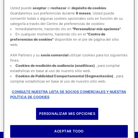
ASISTENCIA MÉDICA POR
Usted puede
aceptar
o
rechazar
el
depósito de cookies
.
Guardaremos sus preferencias durante
6 meses
. Usted puede
ENFERMEDADES PRE-EXISTENTES
consentir todas o algunas cookies opcionales solo en función de su
categoría a través del Centro de preferencias de cookies:
Inmediatamente, haciendo clic en
"Personalizar mis opciones"
.
ASISTENCIA ODONTOLÓGICA DE
En cualquier momento, haciendo clic en el
"Centro de
EMERGENCIA
preferencias de cookies"
disponible en el pie de página del sitio
web.
AXA Partners y su
socio comercial
utilizan cookies para los siguientes
REPATRIACIÓN EN CASO DE
fines:
FALLECIMIENTO
Cookies de medición de audiencia (analíticas)
, para compilar
estadísticas en base al uso de nuestro sitio web.
Cookies de Publicidad Comportamental (Segmentación)
, para
ASISTENCIA POR PÉRDIDA O
compilar estadísticas en base al uso de nuestro sitio web.
RETRASO DE EQUIPAJE
CONSULTE NUESTRA LISTA DE SOCIOS COMERCIALES Y NUESTRA
POLÍTICA DE COOKIES
ASISTENCIA POR CANCELACIÓN
Y/O INTERRUPCIÓN DE VIAJE
PERSONALIZAR MIS OPCIONES
ACEPTAR TODO