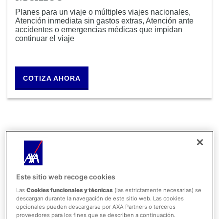
Planes para un viaje o múltiples viajes nacionales,
Atención inmediata sin gastos extras, Atención ante
accidentes o emergencias médicas que impidan
continuar el viaje
COTIZA AHORA
Conoce algunas de
nuestras asistencias
Este sitio web recoge cookies
Las
Cookies funcionales y técnicas
(las estrictamente necesarias) se
ASISTENCIA MÉDICA DE
descargan durante la navegación de este sitio web. Las cookies
EMERGENCIA HASTA $750,000 USD
opcionales pueden descargarse por AXA Partners o terceros
proveedores para los fines que se describen a continuación.