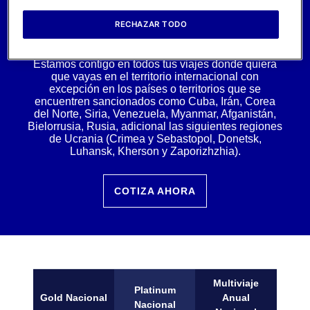
AXA ya atiende a millones de
RECHAZAR TODO
personas en todo el mundo
Estamos contigo en todos tus viajes donde quiera
que vayas en el territorio internacional con
excepción en los países o territorios que se
encuentren sancionados como Cuba, Irán, Corea
del Norte, Siria, Venezuela, Myanmar, Afganistán,
Bielorrusia, Rusia, adicional las siguientes regiones
de Ucrania (Crimea y Sebastopol, Donetsk,
Luhansk, Kherson y Zaporizhzhia).
COTIZA AHORA
Multiviaje
Platinum
Gold Nacional
Anual
Nacional