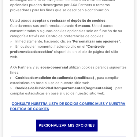
opcionales pueden descargarse por AXA Partners o terceros
proveedores para los fines que se describen a continuación.
¿Qué hacer si perdí mi pasaporte en el
Usted puede
aceptar
o
rechazar
el
depósito de cookies
.
Guardaremos sus preferencias durante
6 meses
. Usted puede
extranjero?
consentir todas o algunas cookies opcionales solo en función de su
categoría a través del Centro de preferencias de cookies:
Perder el pasaporte en otro país no tiene que arruinar tu
Inmediatamente, haciendo clic en
"Personalizar mis opciones"
.
viaje. Aprende cómo reportarlo, obtener un reemplazo y
En cualquier momento, haciendo clic en el
"Centro de
continuar tu viaje sin problemas.
preferencias de cookies"
disponible en el pie de página del sitio
web.
LEER MÁS
AXA Partners y su
socio comercial
utilizan cookies para los siguientes
fines:
Cookies de medición de audiencia (analíticas)
, para compilar
estadísticas en base al uso de nuestro sitio web.
¿Qué hacer en caso de que roben mi
Cookies de Publicidad Comportamental (Segmentación)
, para
compilar estadísticas en base al uso de nuestro sitio web.
equipaje?
¿Robaron tu maleta en el aeropuerto? Sigue estos pasos
CONSULTE NUESTRA LISTA DE SOCIOS COMERCIALES Y NUESTRA
POLÍTICA DE COOKIES
esenciales para reportar el robo, presentar tu reclamación
y proteger tus objetos de valor.
PERSONALIZAR MIS OPCIONES
LEER MÁS