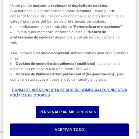
Usted puede
aceptar
o
rechazar
el
depósito de cookies
.
Guardaremos sus preferencias durante
6 meses
. Usted puede
consentir todas o algunas cookies opcionales solo en función de su
categoría a través del Centro de preferencias de cookies:
Inmediatamente, haciendo clic en
"Personalizar mis opciones"
.
En cualquier momento, haciendo clic en el
"Centro de
preferencias de cookies"
disponible en el pie de página del sitio
web.
¿Prefieres atención personalizada?
AXA Partners y su
socio comercial
utilizan cookies para los siguientes
fines:
Cookies de medición de audiencia (analíticas)
, para compilar
Llámanos de Lunes a Viernes de 9:00 a 18:00 hrs y
estadísticas en base al uso de nuestro sitio web.
contrata tu producto por teléfono de forma rápida, segura
Cookies de Publicidad Comportamental (Segmentación)
, para
compilar estadísticas en base al uso de nuestro sitio web.
y con beneficios exclusivos.
CONSULTE NUESTRA LISTA DE SOCIOS COMERCIALES Y NUESTRA
POLÍTICA DE COOKIES
COTIZAR
800-681-5696
PERSONALIZAR MIS OPCIONES
ACEPTAR TODO