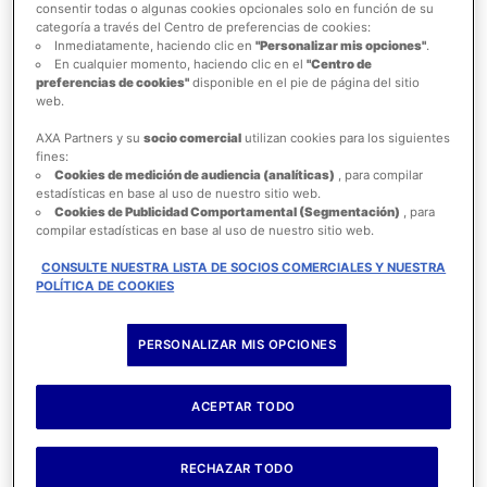
consentir todas o algunas cookies opcionales solo en función de su
categoría a través del Centro de preferencias de cookies:
Inmediatamente, haciendo clic en
"Personalizar mis opciones"
.
En cualquier momento, haciendo clic en el
"Centro de
preferencias de cookies"
disponible en el pie de página del sitio
web.
¿Por qué es esencial una asistencia de
AXA Partners y su
socio comercial
utilizan cookies para los siguientes
fines:
viaje para España?
Cookies de medición de audiencia (analíticas)
, para compilar
estadísticas en base al uso de nuestro sitio web.
¿Quién quiere
anticipar problemas
cuando viaja? Nadie,
Cookies de Publicidad Comportamental (Segmentación)
, para
porque las escapadas son promesas de desconexión.
compilar estadísticas en base al uso de nuestro sitio web.
Pero cualquier viajero (incluso el más relajado) puede ser
CONSULTE NUESTRA LISTA DE SOCIOS COMERCIALES Y NUESTRA
bruscamente devuelto a la realidad. De ahí la necesidad
POLÍTICA DE COOKIES
de protegerse con una asistencia de viaje, especialmente
para
problemas de salud
.
PERSONALIZAR MIS OPCIONES
¿Qué imprevistos cubre una buena asistencia de
viaje?
ACEPTAR TODO
Por definición,
lo imprevisible no se puede prever...
¡Pero sí se puede gestionar!
RECHAZAR TODO
¿Cómo?
Confiando tu protección a un experto:
la