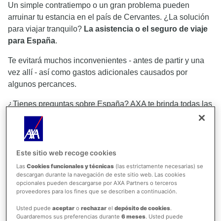
Un simple contratiempo o un gran problema pueden
arruinar tu estancia en el país de Cervantes. ¿La solución
para viajar tranquilo?
La asistencia o el seguro de viaje
para España
.
Te evitará muchos inconvenientes - antes de partir y una
vez allí - así como gastos adicionales causados por
algunos percances.
¿Tienes preguntas sobre España? AXA te brinda todas las
respuestas para preparar bien tu viaje.
¿Es necesario una asistencia de viaje para ir a
España?
Este sitio web recoge cookies
¿Qué ofrece la asistencia de viaje para España de
Las
Cookies funcionales y técnicas
(las estrictamente necesarias) se
AXA?
descargan durante la navegación de este sitio web. Las cookies
¿Es España un destino peligroso para los turistas?
opcionales pueden descargarse por AXA Partners o terceros
proveedores para los fines que se describen a continuación.
¿Qué formalidades se deben cumplir para viajar a
España?
Usted puede
aceptar
o
rechazar
el
depósito de cookies
.
Guardaremos sus preferencias durante
6 meses
. Usted puede
Preguntas frecuentes sobre viajar a España