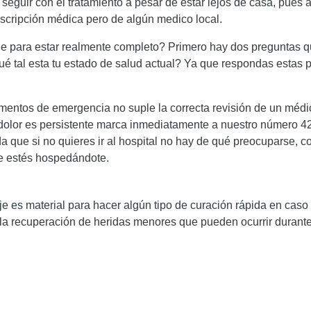
seguir con el tratamiento a pesar de estar lejos de casa, pues 
rescripción médica pero de algún medico local.
aje para estar realmente completo? Primero hay dos preguntas q
é tal esta tu estado de salud actual? Ya que respondas estas
entos de emergencia no suple la correcta revisión de un médico,
se dolor es persistente marca inmediatamente a nuestro número
a que si no quieres ir al hospital no hay de qué preocuparse, c
de estés hospedándote.
iaje es material para hacer algún tipo de curación rápida en ca
 la recuperación de heridas menores que pueden ocurrir durante