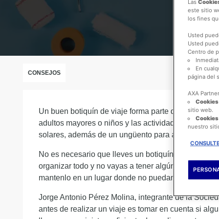
Las
Cookies
este sitio 
los fines q
Usted pue
Usted puede
Centro de p
Inmediat
En cualq
CONSEJOS
página del s
AXA Partne
Cookies 
sitio web.
Un buen botiquín de viaje forma parte de un equipa
Cookies
adultos mayores o niños y las actividades que vamo
nuestro sit
solares, además de un ungüento para algún tipo de
CONSULTE
No es necesario que lleves un botiquín gigantesco, 
organizar todo y no vayas a tener algún tipo de escu
PERSONA
mantenlo en un lugar donde no puedan alcanzarlo.
Jorge Antonio Pérez Molina, integrante de la Soci
antes de realizar un viaje es tomar en cuenta si al