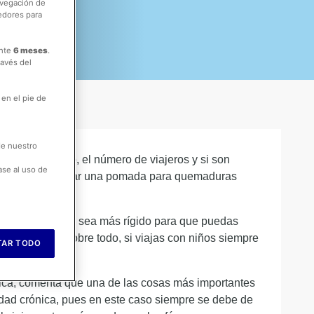
avegación de
edores para
ante
6 meses
.
ravés del
 en el pie de
de nuestro
en el destino, el número de viajeros y si son
ase al uso de
es no debe de faltar una pomada para quemaduras
po de neceser que sea más rígido para que puedas
ugar fresco y sobre todo, si viajas con niños siempre
TAR TODO
nica, comenta que una de las cosas más importantes
medad crónica, pues en este caso siempre se debe de