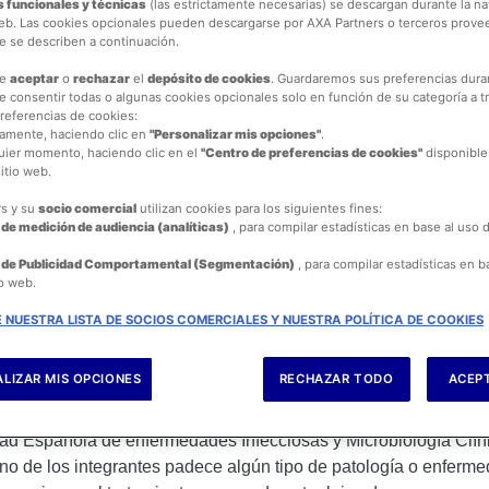
 funcionales y técnicas
(las estrictamente necesarias) se descargan durante la n
web. Las cookies opcionales pueden descargarse por AXA Partners o terceros prove
ue se describen a continuación.
de
aceptar
o
rechazar
el
depósito de cookies
. Guardaremos sus preferencias dur
 consentir todas o algunas cookies opcionales solo en función de su categoría a t
referencias de cookies:
amente, haciendo clic en
"Personalizar mis opciones"
.
uier momento, haciendo clic en el
"Centro de preferencias de cookies"
disponible
itio web.
rs y su
socio comercial
utilizan cookies para los siguientes fines:
de medición de audiencia (analíticas)
, para compilar estadísticas en base al uso 
je bien pensado y organizado, ya que debemos hacerlo pensando 
 de Publicidad Comportamental (Segmentación)
, para compilar estadísticas en b
s a realizar. Por ejemplo, si sabes que iras a la playa entonc
io web.
 golpe como árnica.
 NUESTRA LISTA DE SOCIOS COMERCIALES Y NUESTRA POLÍTICA DE COOKIES
pero eso sí, tienes que llevarlo en un maletín especial o un ti
rrimiento. Considera que las medicinas tienen que estar en un l
LIZAR MIS OPCIONES
RECHAZAR TODO
ACEP
edad Española de enfermedades Infecciosas y Microbiología Clí
guno de los integrantes padece algún tipo de patología o enfer